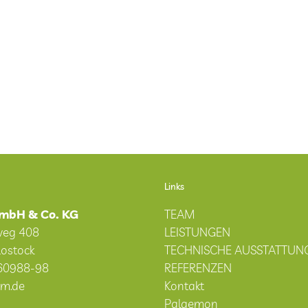
Links
mbH & Co. KG
TEAM
weg 408
LEISTUNGEN
ostock
TECHNISCHE AUSSTATTUN
60988-98
REFERENZEN
um.de
Kontakt
Palaemon