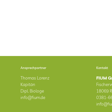
Ansprechpartner
Kontakt
Thomas Lorenz
FIUM G
Kapitän
Fischer
Dipl. Biologe
18069 R
info@fium.de
0381-6
info@fi